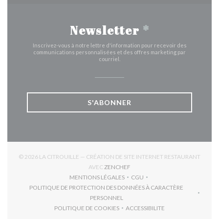
Newsletter
*
Inscrivez-vous à notre lettre d'information pour recevoir des
communications personnalisées et des offres marketing par
courriel.
S'ABONNER
© 2026 LA CITROUILLE — CRÉATION DE SITE INTERNET RESTAURANT
((OUVRE UNE NOUVELLE FENÊTR
AVEC
ZENCHEF
MENTIONS LÉGALES
CGU
((OUVRE UNE NOUVELLE FENÊTRE))
((OUVRE UNE NOUVELLE FEN
POLITIQUE DE PROTECTION DES DONNÉES À CARACTÈRE
((OUVRE UNE NOUVELLE FENÊTRE))
PERSONNEL
POLITIQUE DE COOKIES
ACCESSIBILITE
((OUVRE UNE NOUVELLE FENÊTRE))
((OUVRE UNE NOUVELLE F