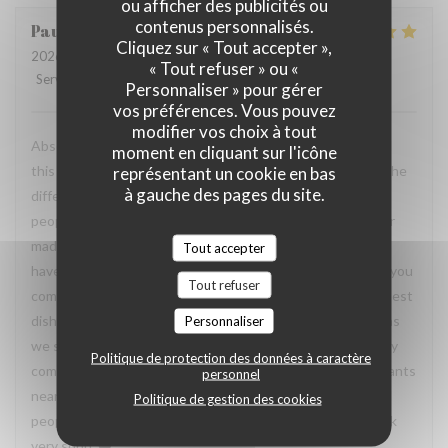
ou afficher des publicités ou
contenus personnalisés.
Paula
H
Cliquez sur « Tout accepter »,
2026-07-19
- 19:30 - Couverts 2
« Tout refuser » ou «
Service
:
5
/5
Ambiance
:
5
/5
Cuisine
:
5
/5
Qualité / Prix
:
5
/5
Personnaliser » pour gérer
vos préférences. Vous pouvez
modifier vos choix à tout
Absolutely incredible experience. You can immediately tell
moment en cliquant sur l'icône
this is a family-run restaurant, and that warmth makes all the
représentant un cookie en bas
à gauche des pages du site.
difference. The owners are genuinely some of the nicest
people we’ve met. The husband, wife, and the grandfather
made us feel so welcome. The food was outstanding. 👏 I
Tout accepter
have never had duck that was this tender and flavorful. If you
Tout refuser
come here, order the preserved duck – it was one of the best
dishes I’ve ever had. 🤌🏼 It’s clear that locals come here as
Personnaliser
we saw, which says a lot. The prices are amazing, especially
Politique de protection des données à caractère
compared to some of the overpriced, pretentious restaurants
personnel
nearby. A true hidden gem with incredible food, wonderful
Politique de gestion des cookies
people, and excellent value. We’ll definitely be coming back
very soon. ❤️