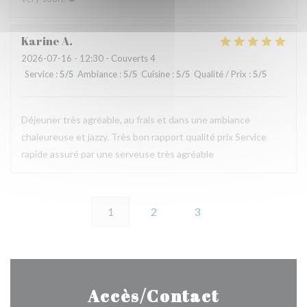
Karine
A
2026-07-16
- 12:30 - Couverts 4
Service
:
5
/5
Ambiance
:
5
/5
Cuisine
:
5
/5
Qualité / Prix
:
5
/5
Déjeuner très agréable, au frais et dans une ambiance
chaleureuse et jazzy. Très bon rapport qualité prix Service
rapide assuré par une serveuse très agréable
1
2
3
Accès/Contact