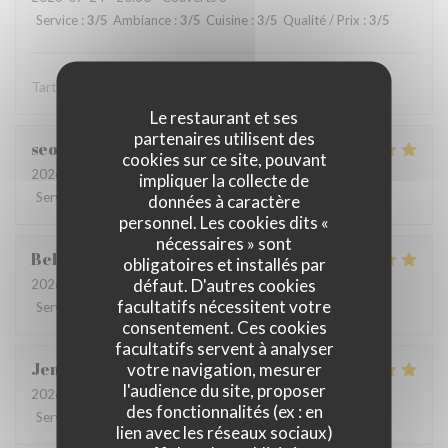
Service
:
3
/5
Ambiance
:
3
/5
Cuisine
:
3
/5
Qualité / Prix
:
3
/5
Tartare est une tuerie mais l'entrecôt est épouvantable
Le restaurant et ses
partenaires utilisent des
seoyoung
S
cookies sur ce site, pouvant
2026-07-24
- 13:30 - Couverts 3
impliquer la collecte de
Service
:
5
/5
Ambiance
:
5
/5
Cuisine
:
5
/5
Qualité / Prix
:
5
/5
données à caractère
personnel. Les cookies dits «
nécessaires » sont
Behrokh
M
obligatoires et installés par
défaut. D'autres cookies
2026-07-24
- 20:30 - Couverts 2
facultatifs nécessitent votre
Service
:
5
/5
Ambiance
:
5
/5
Cuisine
:
5
/5
Qualité / Prix
:
5
/5
consentement. Ces cookies
facultatifs servent à analyser
Jen
B
votre navigation, mesurer
l'audience du site, proposer
2026-07-21
- 18:30 - Couverts 7
des fonctionnalités (ex : en
Service
:
5
/5
Ambiance
:
5
/5
Cuisine
:
5
/5
Qualité / Prix
:
5
/5
lien avec les réseaux sociaux)