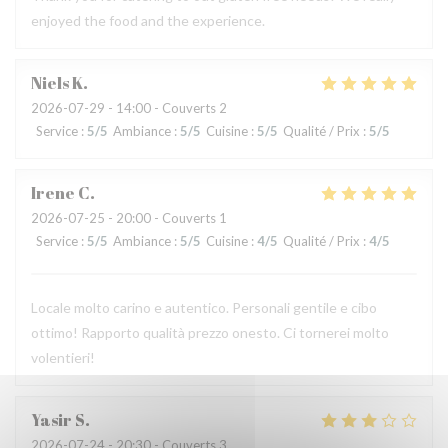
enjoyed the food and the experience.
Niels
K
2026-07-29
- 14:00 - Couverts 2
Service
:
5
/5
Ambiance
:
5
/5
Cuisine
:
5
/5
Qualité / Prix
:
5
/5
Irene
C
2026-07-25
- 20:00 - Couverts 1
Service
:
5
/5
Ambiance
:
5
/5
Cuisine
:
4
/5
Qualité / Prix
:
4
/5
Locale molto carino e autentico. Personali gentile e cibo
ottimo! Rapporto qualità prezzo onesto. Ci tornerei molto
volentieri!
Yasir
S
2026-07-24
- 20:30 - Couverts 3