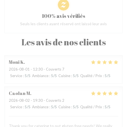
100% avis vérifiés
Seuls les clients ayant réservé ont laissé leur avis
Les avis de nos clients
Moni
K
2026-08-01
- 12:30 - Couverts 7
Service
:
5
/5
Ambiance
:
5
/5
Cuisine
:
5
/5
Qualité / Prix
:
5
/5
Caolan
M
2026-08-02
- 19:30 - Couverts 2
Service
:
5
/5
Ambiance
:
5
/5
Cuisine
:
5
/5
Qualité / Prix
:
5
/5
Thank you for catering to out gluten free needs! We really