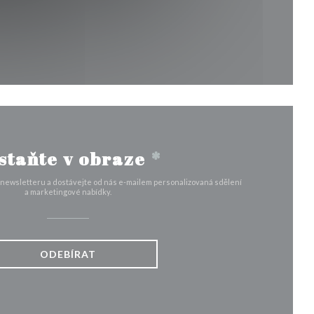
m okně))
staňte v obraze
*
 newsletteru a dostávejte od nás e-mailem personalizovaná sdělení
a marketingové nabídky.
ODEBÍRAT