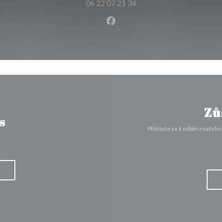
06 22 07 21 34
Facebook ((otevře se v nové
Zů
s
Přihlaste se k odběru našeho