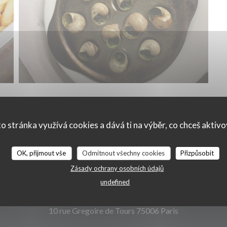
o stránka využívá cookies a dává ti na výběr, co chceš aktiv
OK, přijmout vše
Odmítnout všechny cookies
Přizpůsobit
Mapa a kontakt
Zásady ochrany osobních údajů
undefined
((otevře se v 
10 rue Gregoire de Tours 75006 Paris