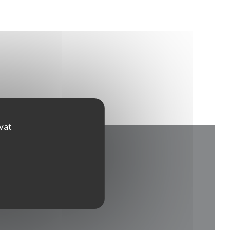
ovat
novém okně))