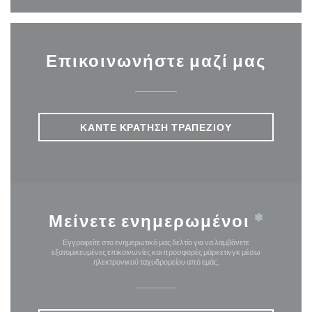
Επικοινωνήστε μαζί μας
ΚΆΝΤΕ ΚΡΆΤΗΣΗ ΤΡΑΠΕΖΙΟΎ
Μείνετε ενημερωμένοι
*
Εγγραφείτε στο ενημερωτικό μας δελτίο για να λαμβάνετε
εξατομικευμένες επικοινωνίες και προσφορές μάρκετινγκ μέσω
ηλεκτρονικού ταχυδρομείου από εμάς.