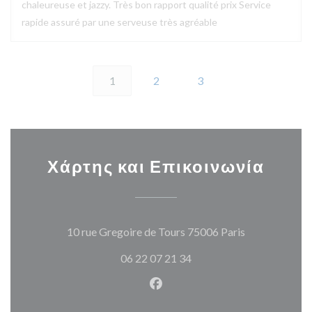
chaleureuse et jazzy. Très bon rapport qualité prix Service
rapide assuré par une serveuse très agréable
1
2
3
Χάρτης και Επικοινωνία
((ανοίγει σε 
10 rue Gregoire de Tours 75006 Paris
06 22 07 21 34
Facebook ((ανοίγει σε νέο π