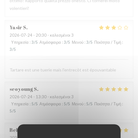
ottimo! Rapporto qualità prezzo onesto. Ci tornerei molto
volentieri!
Yasir
S
2026-07-24
- 20:30 - καλεσμένοι 3
Υπηρεσία
:
3
/5
Ατμόσφαιρα
:
3
/5
Μενού
:
3
/5
Ποιότητα / Τιμή
:
3
/5
Tartare est une tuerie mais l'entrecôt est épouvantable
seoyoung
S
2026-07-24
- 13:30 - καλεσμένοι 3
Υπηρεσία
:
5
/5
Ατμόσφαιρα
:
5
/5
Μενού
:
5
/5
Ποιότητα / Τιμή
:
5
/5
Behrokh
M
2026-07-24
- 20:30 - καλεσμένοι 2