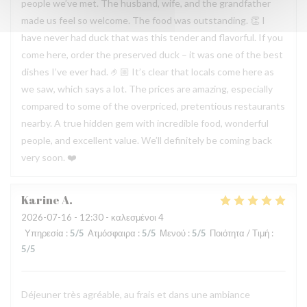
people we’ve met. The husband, wife, and the grandfather
made us feel so welcome. The food was outstanding. 👏 I
have never had duck that was this tender and flavorful. If you
come here, order the preserved duck – it was one of the best
dishes I’ve ever had. 🤌🏼 It’s clear that locals come here as
we saw, which says a lot. The prices are amazing, especially
compared to some of the overpriced, pretentious restaurants
nearby. A true hidden gem with incredible food, wonderful
people, and excellent value. We’ll definitely be coming back
very soon. ❤️
Karine
A
2026-07-16
- 12:30 - καλεσμένοι 4
Υπηρεσία
:
5
/5
Ατμόσφαιρα
:
5
/5
Μενού
:
5
/5
Ποιότητα / Τιμή
:
5
/5
Déjeuner très agréable, au frais et dans une ambiance