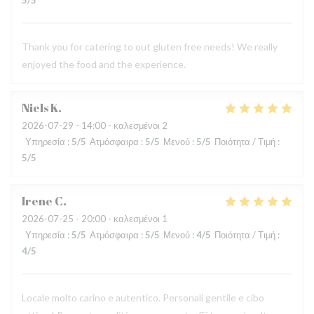
5
/5
Thank you for catering to out gluten free needs! We really
enjoyed the food and the experience.
Niels
K
2026-07-29
- 14:00 - καλεσμένοι 2
Υπηρεσία
:
5
/5
Ατμόσφαιρα
:
5
/5
Μενού
:
5
/5
Ποιότητα / Τιμή
:
5
/5
Irene
C
2026-07-25
- 20:00 - καλεσμένοι 1
Υπηρεσία
:
5
/5
Ατμόσφαιρα
:
5
/5
Μενού
:
4
/5
Ποιότητα / Τιμή
:
4
/5
Locale molto carino e autentico. Personali gentile e cibo