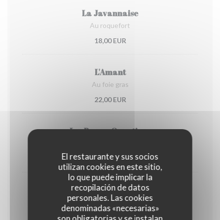
La Javannaise
Au roquefort
18,00 EUR
L'Amant
Au foie gras
22,00 EUR
Les Beaux Quartiers
Végétarien
El restaurante y sus socios
15,00 EUR
utilizan cookies en este sitio,
lo que puede implicar la
recopilación de datos
Sous les ponts de Paris
personales. Las cookies
Au cheddar et poulet
denominadas «necesarias»
son obligatorias y se instalan
14,00 EUR