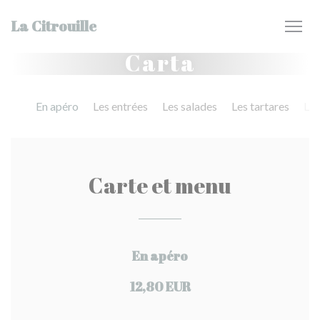
Personalización de sus opciones de cookies
La Citrouille
Carta
En apéro
Les entrées
Les salades
Les tartares
Les
Carte et menu
En apéro
12,80 EUR