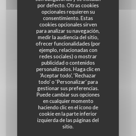
por defecto. Otras cookies
opcionales requieren su
Les suggestions végétariennes
consentimiento. Estas
cookies opcionales sirven
para analizar su navegación,
medir la audiencia del sitio,
Croustillant de chèvre et son filet de miel
ofrecer funcionalidades (por
ejemplo, relacionadas con
13,00 EUR
redes sociales) o mostrar
publicidad o contenidos
personalizados. Haga clic en
La tarte à l'oignon
'Aceptar todo', 'Rechazar
todo' o 'Personalizar' para
12,00 EUR
gestionar sus preferencias.
Puede cambiar sus opciones
Burger Végétarien
en cualquier momento
haciendo clic en el icono de
13,00 EUR
cookie en la parte inferior
izquierda de las páginas del
sitio.
Les poissons