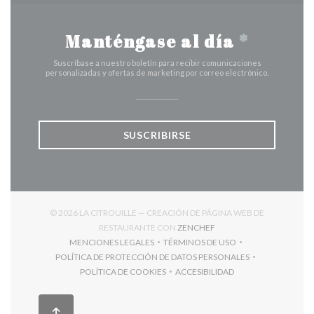
Manténgase al día
*
Suscríbase a nuestro boletín para recibir comunicaciones
personalizadas y ofertas de marketing por correo electrónico.
SUSCRIBIRSE
© 2026 LA CITROUILLE — CREACIÓN DE PÁGINA WEB DE
((ABRE EN UNA NUEVA V
RESTAURANTE CON
ZENCHEF
MENCIONES LEGALES
TÉRMINOS DE USO
((ABRE EN UNA NUEVA VENTANA))
((ABRE EN UNA NUEVA VENT
POLÍTICA DE PROTECCIÓN DE DATOS PERSONALES
((ABRE EN UNA NUEVA VENTANA))
POLÍTICA DE COOKIES
ACCESIBILIDAD
((ABRE EN UNA NUEVA VENTANA))
((ABRE EN UNA NUEVA VEN