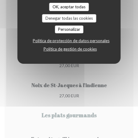
OK, aceptar todas
Filet de saumon frais à l'oseille
Denegar todas las cookies
21,00 EUR
Personalizar
Política de protección de datos personales
Noix de St-Jacques à la provençale
Política de gestión de cookies
Pommes vapeur
27,00 EUR
Noix de St-Jacques à l'indienne
27,00 EUR
Les plats gourmands