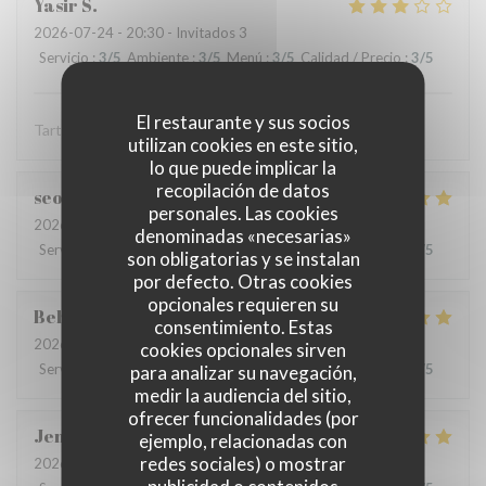
Yasir
S
2026-07-24
- 20:30 - Invitados 3
Servicio
:
3
/5
Ambiente
:
3
/5
Menú
:
3
/5
Calidad / Precio
:
3
/5
El restaurante y sus socios
Tartare est une tuerie mais l'entrecôt est épouvantable
utilizan cookies en este sitio,
lo que puede implicar la
recopilación de datos
seoyoung
S
personales. Las cookies
2026-07-24
- 13:30 - Invitados 3
denominadas «necesarias»
Servicio
:
5
/5
Ambiente
:
5
/5
Menú
:
5
/5
Calidad / Precio
:
5
/5
son obligatorias y se instalan
por defecto. Otras cookies
opcionales requieren su
Behrokh
M
consentimiento. Estas
2026-07-24
- 20:30 - Invitados 2
cookies opcionales sirven
Servicio
:
5
/5
Ambiente
:
5
/5
Menú
:
5
/5
Calidad / Precio
:
5
/5
para analizar su navegación,
medir la audiencia del sitio,
ofrecer funcionalidades (por
Jen
B
ejemplo, relacionadas con
redes sociales) o mostrar
2026-07-21
- 18:30 - Invitados 7