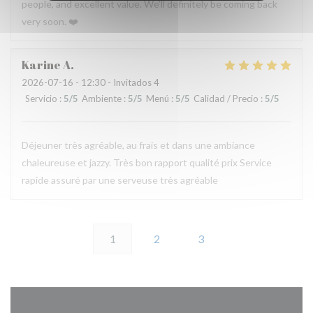
people, and excellent value. We’ll definitely be coming back
very soon. ❤️
Karine
A
2026-07-16
- 12:30 - Invitados 4
Servicio
:
5
/5
Ambiente
:
5
/5
Menú
:
5
/5
Calidad / Precio
:
5
/5
Déjeuner très agréable, au frais et dans une ambiance
chaleureuse et jazzy. Très bon rapport qualité prix Service
rapide assuré par une serveuse très agréable
1
2
3