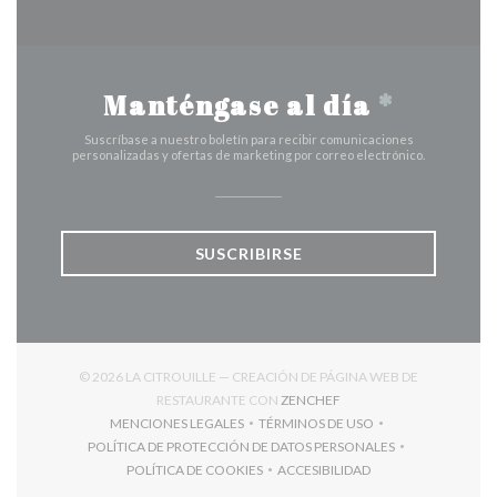
Manténgase al día
*
Suscríbase a nuestro boletín para recibir comunicaciones
personalizadas y ofertas de marketing por correo electrónico.
SUSCRIBIRSE
© 2026 LA CITROUILLE — CREACIÓN DE PÁGINA WEB DE
((ABRE EN UNA NUEVA V
RESTAURANTE CON
ZENCHEF
MENCIONES LEGALES
TÉRMINOS DE USO
((ABRE EN UNA NUEVA VENTANA))
((ABRE EN UNA NUEVA VENT
POLÍTICA DE PROTECCIÓN DE DATOS PERSONALES
((ABRE EN UNA NUEVA VENTANA))
POLÍTICA DE COOKIES
ACCESIBILIDAD
((ABRE EN UNA NUEVA VENTANA))
((ABRE EN UNA NUEVA VEN