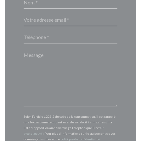
Selon l'article L.223-2 du code de la consommation, il est rappelé
que le consommateur peut user de son droit à s'inscrire sur la
liste d'opposition au démarchage téléphonique Bloctel :
bloctel.gouv.fr
. Pour plus d'informations sur le traitement de vos
données, consultez notre
politique de confidentialité
.