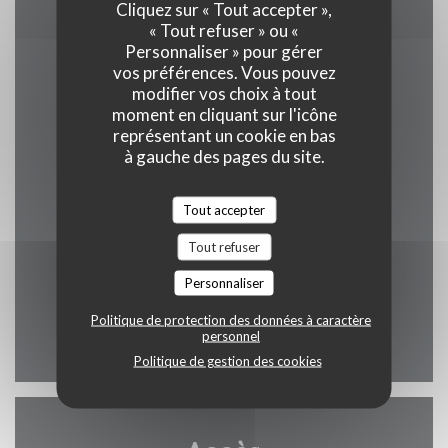
Cliquez sur « Tout accepter »,
« Tout refuser » ou «
Personnaliser » pour gérer
vos préférences. Vous pouvez
Horaires
modifier vos choix à tout
moment en cliquant sur l'icône
représentant un cookie en bas
à gauche des pages du site.
Lun
-
Ven
Tout accepter
12h00 - 14h30
18h00 - 23h00
•
Tout refuser
Sam
-
Dim
Personnaliser
12h00 - 23h00
Politique de protection des données à caractère
personnel
Politique de gestion des cookies