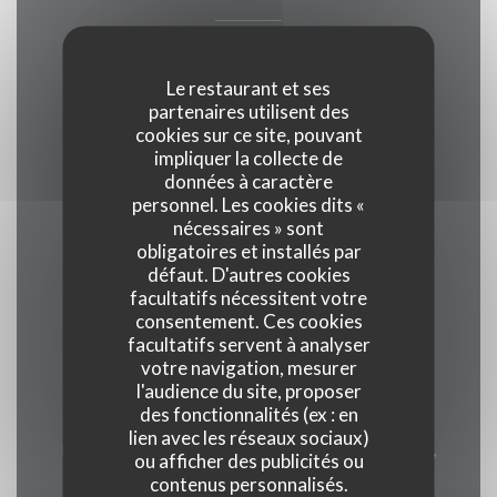
Cuisine
Le restaurant et ses
Française Traditionnelle
partenaires utilisent des
cookies sur ce site, pouvant
impliquer la collecte de
Type de restaurant
données à caractère
personnel. Les cookies dits «
nécessaires » sont
Restaurant traditionnel
obligatoires et installés par
, Restaurant
défaut. D'autres cookies
facultatifs nécessitent votre
consentement. Ces cookies
Services
facultatifs servent à analyser
Accès Wifi, Privatisation
votre navigation, mesurer
l'audience du site, proposer
des fonctionnalités (ex : en
Moyens de paiement
lien avec les réseaux sociaux)
Eurocard/Mastercard, Titres restaurant, Espèces,
ou afficher des publicités ou
Visa, Chèques Vacances, Carte Bleue
contenus personnalisés.