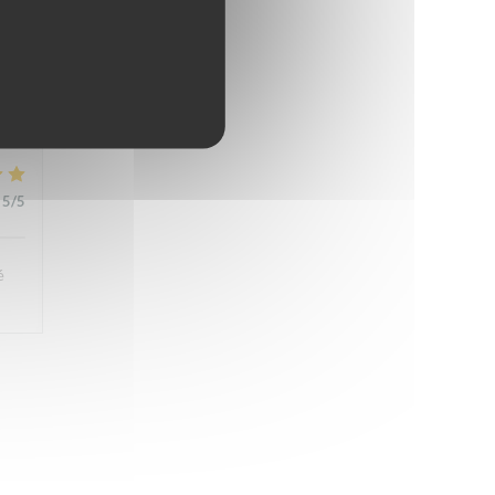
der
a
em
5
/5
é