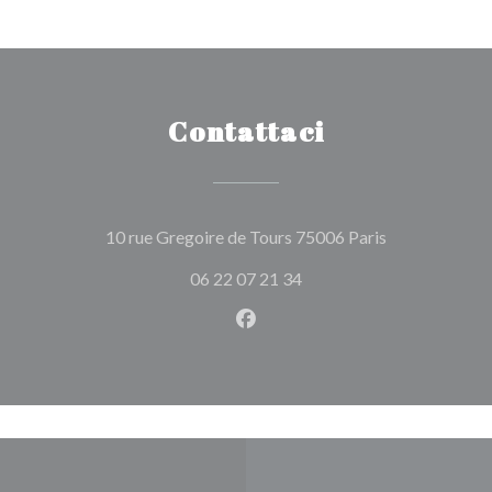
Contattaci
((apre una nuo
10 rue Gregoire de Tours 75006 Paris
06 22 07 21 34
Facebook ((apre una nuova fi