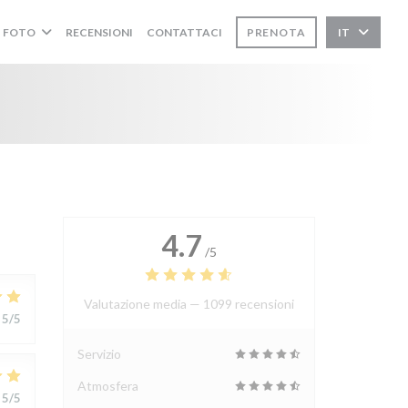
FOTO
RECENSIONI
CONTATTACI
PRENOTA
IT
4.7
/5
Valutazione media —
1099 recensioni
5
/5
Servizio
Atmosfera
5
/5