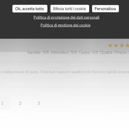
 never had duck that was this tender and flavorful. If you come here, or
Ok, accetta tutto
Rifiuta tutti i cookie
Personalizza
ve ever had. 🤌🏼 It’s clear that locals come here as we saw, which says 
Politica di protezione dei dati personali
some of the overpriced, pretentious restaurants nearby. A true hidden g
Politica di gestione dei cookie
value. We’ll definitely be coming back very soon. ❤️
Servizio
:
5
/5
Atmosfera
:
5
/5
Cucina
:
5
/5
Qualità / Prezzo
:
 chaleureuse et jazzy. Très bon rapport qualité prix Service rapide assur
1
2
3