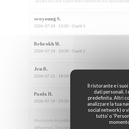
Tartare est une tuerie mais l'entrecôt est épouvanta
seoyoung
S
2026-07-24
- 13:30 - Ospiti 3
Behrokh
M
2026-07-24
- 20:30 - Ospiti 2
Jen
B
2026-07-21
- 18:30 - Ospiti 7
Il ristorante e i su
dati personali. 
Paula
H
predefinita. Altri 
2026-07-19
- 19:30 - Ospiti 2
analizzare la tua na
social network) o vi
tutto' o 'Person
Absolutely incredible experience. You can immediately
momento c
difference. The owners are genuinely some of the ni