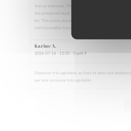
feel so welcome. The food was outstanding. 👏 I have
the preserved duck – it was one of the best dishes I’
lot. The prices are amazing, especially compared to 
with incredible food, wonderful people, and excellent 
Karine
A
2026-07-16
- 12:30 - Ospiti 4
Déjeuner très agréable, au frais et dans une ambiance
par une serveuse très agréable