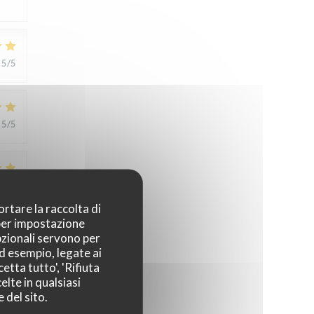
5
/5
5
/5
5
/5
ortare la raccolta di
 per impostazione
pzionali servono per
5
/5
ad esempio, legate ai
etta tutto', 'Rifiuta
elte in qualsiasi
 del sito.