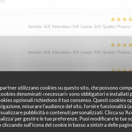
ble
Servizio
:
5
/5
Atmosfera
:
5
/5
Cucina
:
5
/5
Qualità / Prezzo
:
Servizio
:
5
/5
Atmosfera
:
5
/5
Cucina
:
5
/5
Qualità / Prezzo
:
Servizio
:
5
/5
Atmosfera
:
5
/5
Cucina
:
5
/5
Qualità / Prezzo
:
oi partner utilizzano cookies su questo sito, che possono comp
I cookies denominati «necessari» sono obbligatori e installati
cookies opzionali richiedono il tuo consenso. Questi cookies o
Servizio
:
5
/5
Atmosfera
:
5
/5
Cucina
:
5
/5
Qualità / Prezzo
:
vigazione, misurare l'audience del sito, fornire funzionalità (
sualizzare pubblicità o contenuti personalizzati. Clicca su 'Acc
alizza' per gestire le tue preferenze. Puoi modificare le tue sc
 tell this is a family-run restaurant, and that warmth makes all the
liccando sull'icona del cookie in basso a sinistra delle pagine
cest people we’ve met. The husband, wife, and the grandfather made us