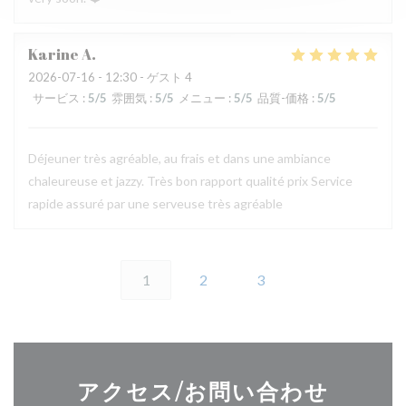
Karine
A
2026-07-16
- 12:30 - ゲスト 4
サービス
:
5
/5
雰囲気
:
5
/5
メニュー
:
5
/5
品質-価格
:
5
/5
Déjeuner très agréable, au frais et dans une ambiance
chaleureuse et jazzy. Très bon rapport qualité prix Service
rapide assuré par une serveuse très agréable
1
2
3
アクセス/お問い合わせ