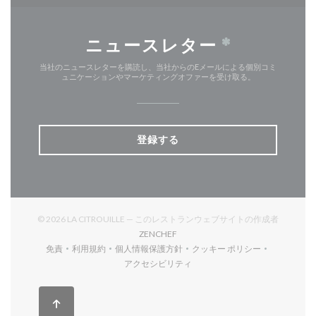
ニュースレター
*
当社のニュースレターを購読し、当社からのEメールによる個別コミ
ュニケーションやマーケティングオファーを受け取る。
登録する
© 2026 LA CITROUILLE — このレストランウェブサイトの作成者
((新しいウィンドウで開きます))
ZENCHEF
免責
利用規約
個人情報保護方針
クッキー ポリシー
((新しいウィンドウで開きます))
((新しいウィンドウで開きます))
((新しいウィンドウで開きます))
((新しいウィンドウで開
アクセシビリティ
((新しいウィンドウで開きます))