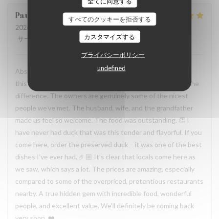
全てに同意する
Paula
H
すべてのクッキーを拒否する
2026-07-19
- 19:30 - ゲスト 2
カスタマイズする
サービス
:
5
/5
雰囲気
:
5
/5
メニュー
:
5
/5
品質-価格
:
5
/5
プライバシーポリシー
undefined
Absolutely incredible experience. You can immediately tell
this is a family-run restaurant, and that warmth makes all the
difference. The owners are genuinely some of the nicest
people we’ve met. The husband, wife, and the grandfather
made us feel so welcome. The food was outstanding. 👏 I
have never had duck that was this tender and flavorful. If you
come here, order the preserved duck – it was one of the best
dishes I’ve ever had. 🤌🏼 It’s clear that locals come here as
we saw, which says a lot. The prices are amazing, especially
compared to some of the overpriced, pretentious restaurants
nearby. A true hidden gem with incredible food, wonderful
people, and excellent value. We’ll definitely be coming back
very soon. ❤️