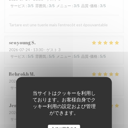
サービス
:
3
/5
雰囲気
:
3
/5
メニュー
:
3
/5
品質-価格
:
3
/5
Tartare est une tuerie mais l'entrecôt est épouvantable
seoyoung
S
2026-07-24
- 13:30 - ゲスト 3
サービス
:
5
/5
雰囲気
:
5
/5
メニュー
:
5
/5
品質-価格
:
5
/5
Behrokh
M
2026-07-24
- 20:30 - ゲスト 2
サービス
:
5
/5
雰囲気
:
5
/5
メニュー
:
5
/5
品質-価格
:
5
/5
当サイトはクッキーを利用し
ております。お客様自身でク
Jen
B
ッキー利用の設定および管理
ができます。
2026-07-21
- 18:30 - ゲスト 7
サービス
:
5
/5
雰囲気
:
5
/5
メニュー
:
5
/5
品質-価格
:
5
/5