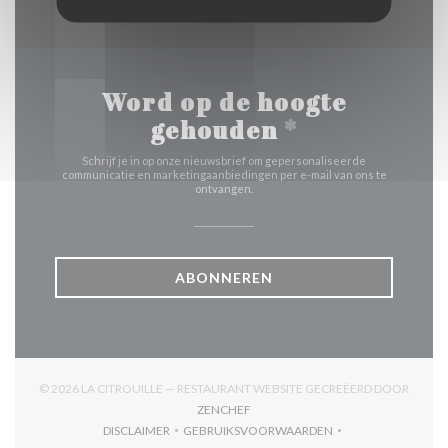
Word op de hoogte
gehouden
*
Schrijf je in op onze nieuwsbrief om gepersonaliseerde
communicatie en marketingaanbiedingen per e-mail van ons te
ontvangen.
ABONNEREN
© 2026 LA CITROUILLE — RESTAURANT WEBSITE GECREËERD DOOR
((OPENT IN EEN NIEUW VENSTER))
ZENCHEF
DISCLAIMER
GEBRUIKSVOORWAARDEN
((OPENT IN EEN NIEUW VENSTER))
((OPENT IN EEN NIEUW VENSTER)