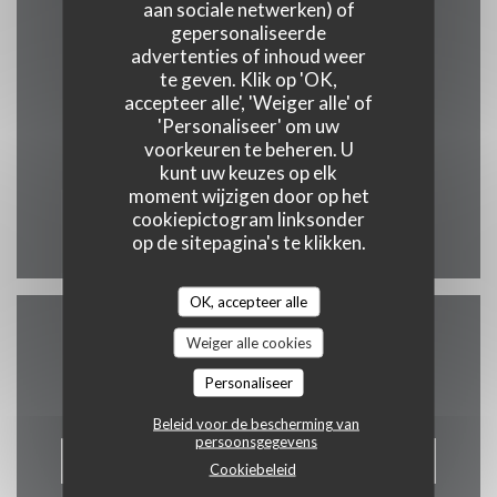
aan sociale netwerken) of
Plattegrond en Contact
gepersonaliseerde
advertenties of inhoud weer
te geven. Klik op 'OK,
accepteer alle', 'Weiger alle' of
'Personaliseer' om uw
((opent in een
10 rue Gregoire de Tours 75006 Paris
voorkeuren te beheren. U
kunt uw keuzes op elk
06 22 07 21 34
moment wijzigen door op het
cookiepictogram linksonder
Facebook ((opent in een nie
op de sitepagina's te klikken.
OK, accepteer alle
Weiger alle cookies
Neem contact met ons op
Personaliseer
Beleid voor de bescherming van
persoonsgegevens
RESERVEER EEN TAFEL
Cookiebeleid