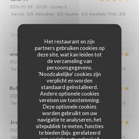
2026-07-24
- 20:30 - Gasten 3
Service
:
3
/5
Atmosfeer
:
3
/5
Keuken
:
3
/5
Kwaliteit / Prijs
:
3
/5
Tartare est une tuerie mais l'entrecôt est épouvantable
Het restaurant en zijn
partners gebruiken cookies op
seoyoung
S
deze site, wat kan leiden tot
de verzameling van
2026-07-24
- 13:30 - Gasten 3
persoonsgegevens.
Service
:
5
/5
Atmosfeer
:
5
/5
Keuken
:
5
/5
Kwaliteit / Prijs
:
5
/5
'Noodzakelijke' cookies zijn
verplicht en worden
standaard geïnstalleerd.
Behrokh
M
Andere optionele cookies
2026-07-24
- 20:30 - Gasten 2
vereisen uw toestemming.
Service
:
5
/5
Atmosfeer
:
5
/5
Keuken
:
5
/5
Kwaliteit / Prijs
:
5
/5
Deze optionele cookies
worden gebruikt om uw
navigatie te analyseren, het
Jen
B
sitepubliek te meten, functies
2026-07-21
- 18:30 - Gasten 7
te bieden (bijv. gerelateerd
Service
:
5
/5
Atmosfeer
:
5
/5
Keuken
:
5
/5
Kwaliteit / Prijs
:
5
/5