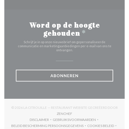
Word op de hoogte
gehouden
*
Schrijf je in op onze nieuwsbrief om gepersonaliseerde
communicatie en marketingaanbiedingen per e-mail van ons te
ontvangen.
ABONNEREN
© 2026 LA CITROUILLE — RESTAURANT WEBSITE GECREËERD DOOR
((OPENT IN EEN NIEUW VENSTER))
ZENCHEF
DISCLAIMER
GEBRUIKSVOORWAARDEN
((OPENT IN EEN NIEUW VENSTER))
((OPENT IN EEN NIEUW VENSTER)
BELEID BESCHERMING PERSOONSGEGEVENS
COOKIES BELEID
((OPENT IN EEN NIEUW VENSTER))
((OPENT IN EEN