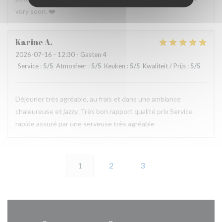
very soon. ❤️
Karine
A
2026-07-16
- 12:30 - Gasten 4
Service
:
5
/5
Atmosfeer
:
5
/5
Keuken
:
5
/5
Kwaliteit / Prijs
:
5
/5
Déjeuner très agréable, au frais et dans une ambiance
chaleureuse et jazzy. Très bon rapport qualité prix Service
rapide assuré par une serveuse très agréable
1
2
3