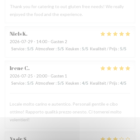
Thank you for catering to out gluten free needs! We really
enjoyed the food and the experience.
Niels
K
2026-07-29
- 14:00 - Gasten 2
Service
:
5
/5
Atmosfeer
:
5
/5
Keuken
:
5
/5
Kwaliteit / Prijs
:
5
/5
Irene
C
2026-07-25
- 20:00 - Gasten 1
Service
:
5
/5
Atmosfeer
:
5
/5
Keuken
:
4
/5
Kwaliteit / Prijs
:
4
/5
Locale molto carino e autentico. Personali gentile e cibo
ottimo! Rapporto qualità prezzo onesto. Ci tornerei molto
volentieri!
Yasir
S