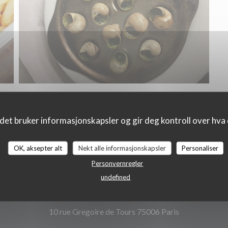
det bruker informasjonskapsler og gir deg kontroll over hva d
OK, aksepter alt
Nekt alle informasjonskapsler
Personaliser
Kart og Kontakt
Personvernregler
undefined
((åpner i et ny
10 rue Gregoire de Tours 75006 Paris