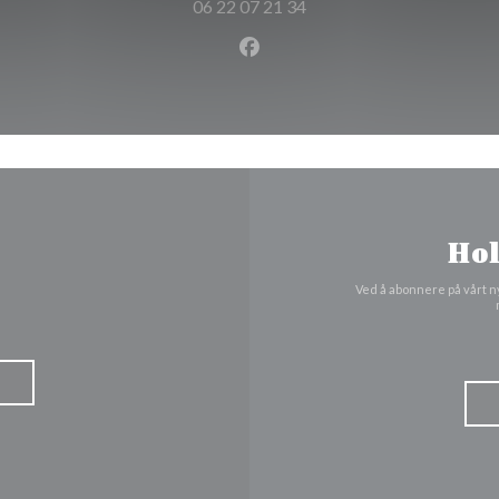
06 22 07 21 34
Facebook ((åpner i et nytt vi
Hol
Ved å abonnere på vårt n