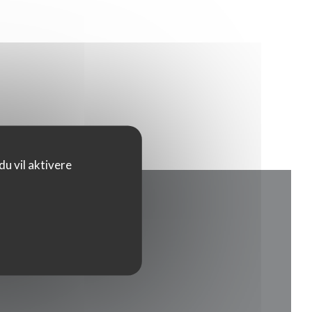
u vil aktivere
tt vindu))