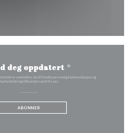
ndu))
d deg oppdatert
*
yhetsbrev samtykker du til å motta personlig kommunikasjon og
markedsføringstilbud på e-post fra oss.
ABONNER