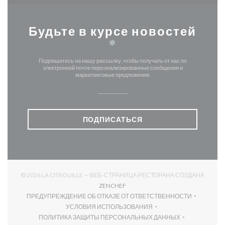
Будьте в курсе новостей
*
Подпишитесь на нашу рассылку, чтобы получать от нас по
электронной почте персонализированные сообщения и
маркетинговые предложения.
ПОДПИСАТЬСЯ
© 2026 LA CITROUILLE — ВЕБ-СТРАНИЦА РЕСТОРАНА СОЗДАНА
((ОТКРЫВАЕТСЯ В НОВОМ ОКНЕ)
ZENCHEF
ПРЕДУПРЕЖДЕНИЕ ОБ ОТКАЗЕ ОТ ОТВЕТСТВЕННОСТИ
((ОТКРЫВАЕТСЯ В НОВОМ ОКНЕ))
УСЛОВИЯ ИСПОЛЬЗОВАНИЯ
((ОТКРЫВАЕТСЯ В НОВОМ ОКНЕ))
ПОЛИТИКА ЗАЩИТЫ ПЕРСОНАЛЬНЫХ ДАННЫХ
((ОТКРЫВАЕТСЯ В НОВОМ ОКНЕ))