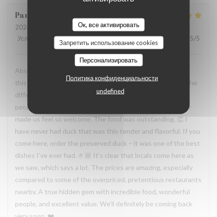
Paula
H
Ок, все активировать
2026-07-19
- 19:30 - гости 2
Услуги
:
5
/5
Атмосфера
:
5
/5
Меню
:
5
/5
Цена / качество
:
5
/5
Запретить использование cookies
Персонализировать
Absolutely incredible experience. You can immediately tell
Политика конфиденциальности
this is a family-run restaurant, and that warmth makes all the
undefined
difference. The owners are genuinely some of the nicest
people we’ve met. The husband, wife, and the grandfather
made us feel so welcome. The food was outstanding. 👏 I
have never had duck that was this tender and flavorful. If you
come here, order the preserved duck – it was one of the best
dishes I’ve ever had. 🤌🏼 It’s clear that locals come here as
we saw, which says a lot. The prices are amazing, especially
compared to some of the overpriced, pretentious restaurants
nearby. A true hidden gem with incredible food, wonderful
people, and excellent value. We’ll definitely be coming back
very soon. ❤️