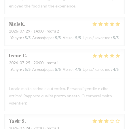
enjoyed the food and the experience.
Niels
K
2026-07-29
- 14:00 - гости 2
Услуги
:
5
/5
Атмосфера
:
5
/5
Меню
:
5
/5
Цена / качество
:
5
/5
Irene
C
2026-07-25
- 20:00 - гости 1
Услуги
:
5
/5
Атмосфера
:
5
/5
Меню
:
4
/5
Цена / качество
:
4
/5
Locale molto carino e autentico. Personali gentile e cibo
ottimo! Rapporto qualità prezzo onesto. Ci tornerei molto
volentieri!
Yasir
S
2026-07-24
- 20:30 - гости 3