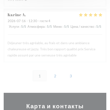
Karine
A
2026-07-16
- 12:30 - гости 4
Услуги
:
5
/5
Атмосфера
:
5
/5
Меню
:
5
/5
Цена / качество
:
5
/5
Déjeuner très agréable, au frais et dans une ambiance
chaleureuse et jazzy. Très bon rapport qualité prix Service
rapide assuré par une serveuse très agréable
1
2
3
Карта и контакты