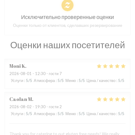
Исключительно проверенные оценки
Оценки только от клиентов, сделавших резервирование
Оценки наших посетителей
Moni
K
2026-08-01
- 12:30 - гости 7
Услуги
:
5
/5
Атмосфера
:
5
/5
Меню
:
5
/5
Цена / качество
:
5
/5
Caolan
M
2026-08-02
- 19:30 - гости 2
Услуги
:
5
/5
Атмосфера
:
5
/5
Меню
:
5
/5
Цена / качество
:
5
/5
Thank you for catering to out gluten free needs! We really