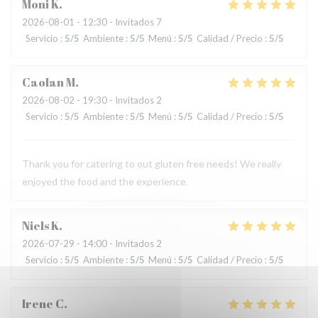
Moni
K
2026-08-01
- 12:30 - Invitados 7
Servicio
:
5
/5
Ambiente
:
5
/5
Menú
:
5
/5
Calidad / Precio
:
5
/5
Caolan
M
2026-08-02
- 19:30 - Invitados 2
Servicio
:
5
/5
Ambiente
:
5
/5
Menú
:
5
/5
Calidad / Precio
:
5
/5
Thank you for catering to out gluten free needs! We really
enjoyed the food and the experience.
Niels
K
2026-07-29
- 14:00 - Invitados 2
Servicio
:
5
/5
Ambiente
:
5
/5
Menú
:
5
/5
Calidad / Precio
:
5
/5
Irene
C