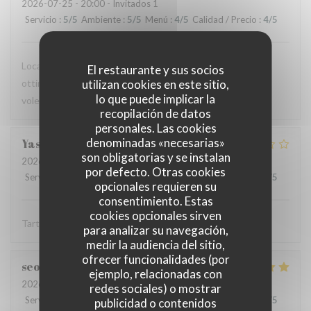
2026-07-25
- 20:00 - Invitados 1
Servicio
:
5
/5
Ambiente
:
5
/5
Menú
:
4
/5
Calidad / Precio
:
4
/5
Locale molto carino e autentico. Personali gentile e cibo
El restaurante y sus socios
utilizan cookies en este sitio,
ottimo! Rapporto qualità prezzo onesto. Ci tornerei molto
lo que puede implicar la
volentieri!
recopilación de datos
personales. Las cookies
denominadas «necesarias»
Yasir
S
son obligatorias y se instalan
2026-07-24
- 20:30 - Invitados 3
por defecto. Otras cookies
Servicio
:
3
/5
Ambiente
:
3
/5
Menú
:
3
/5
Calidad / Precio
:
3
/5
opcionales requieren su
consentimiento. Estas
cookies opcionales sirven
Tartare est une tuerie mais l'entrecôt est épouvantable
para analizar su navegación,
medir la audiencia del sitio,
ofrecer funcionalidades (por
seoyoung
S
ejemplo, relacionadas con
2026-07-24
- 13:30 - Invitados 3
redes sociales) o mostrar
Servicio
:
5
/5
Ambiente
:
5
/5
Menú
:
5
/5
Calidad / Precio
:
5
/5
publicidad o contenidos