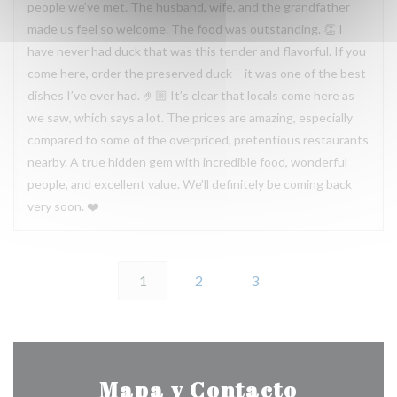
people we’ve met. The husband, wife, and the grandfather
made us feel so welcome. The food was outstanding. 👏 I
have never had duck that was this tender and flavorful. If you
come here, order the preserved duck – it was one of the best
dishes I’ve ever had. 🤌🏼 It’s clear that locals come here as
we saw, which says a lot. The prices are amazing, especially
compared to some of the overpriced, pretentious restaurants
nearby. A true hidden gem with incredible food, wonderful
people, and excellent value. We’ll definitely be coming back
very soon. ❤️
1
2
3
Mapa y Contacto