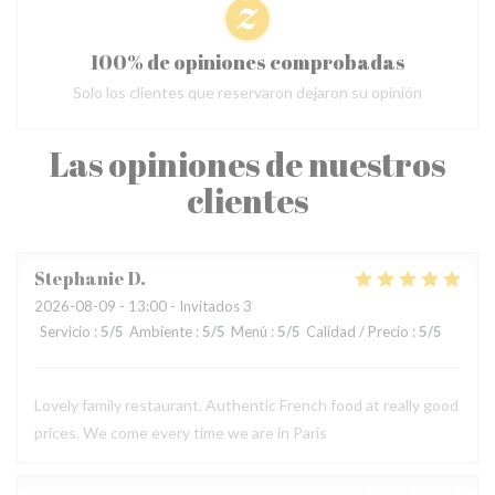
100% de opiniones comprobadas
Solo los clientes que reservaron dejaron su opinión
Las opiniones de nuestros
clientes
Stephanie
D
2026-08-09
- 13:00 - Invitados 3
Servicio
:
5
/5
Ambiente
:
5
/5
Menú
:
5
/5
Calidad / Precio
:
5
/5
Lovely family restaurant. Authentic French food at really good
prices. We come every time we are in Paris