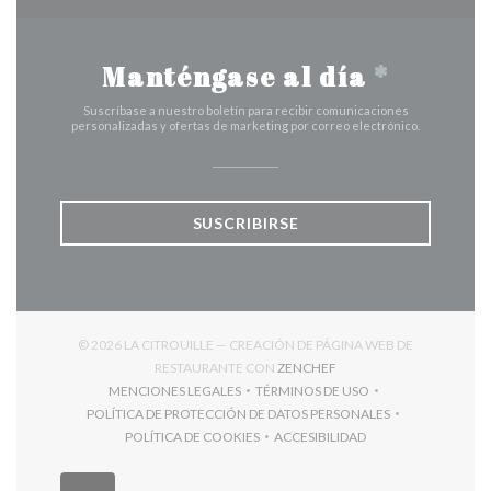
Manténgase al día
*
Suscríbase a nuestro boletín para recibir comunicaciones
personalizadas y ofertas de marketing por correo electrónico.
SUSCRIBIRSE
© 2026 LA CITROUILLE — CREACIÓN DE PÁGINA WEB DE
((ABRE EN UNA NUEVA V
RESTAURANTE CON
ZENCHEF
MENCIONES LEGALES
TÉRMINOS DE USO
((ABRE EN UNA NUEVA VENTANA))
((ABRE EN UNA NUEVA VENT
POLÍTICA DE PROTECCIÓN DE DATOS PERSONALES
((ABRE EN UNA NUEVA VENTANA))
POLÍTICA DE COOKIES
ACCESIBILIDAD
((ABRE EN UNA NUEVA VENTANA))
((ABRE EN UNA NUEVA VEN