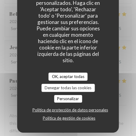
personalizados. Haga clic en
'Aceptar todo', 'Rechazar
Behrokh
M
todo' o 'Personalizar' para
gestionar sus preferencias.
2026-07-24
- 20:30 - Invitados 2
Puede cambiar sus opciones
Servicio
:
5
/5
Ambiente
:
5
/5
Menú
:
5
/5
Calidad / Precio
:
5
/5
en cualquier momento
haciendo clic en el icono de
Jen
B
cookie en la parte inferior
izquierda de las páginas del
2026-07-21
- 18:30 - Invitados 7
sitio.
Servicio
:
5
/5
Ambiente
:
5
/5
Menú
:
5
/5
Calidad / Precio
:
5
/5
OK, aceptar todas
Paula
H
Denegar todas las cookies
2026-07-19
- 19:30 - Invitados 2
Servicio
:
5
/5
Ambiente
:
5
/5
Menú
:
5
/5
Calidad / Precio
:
5
/5
Personalizar
Política de protección de datos personales
Absolutely incredible experience. You can immediately tell
Política de gestión de cookies
this is a family-run restaurant, and that warmth makes all the
difference. The owners are genuinely some of the nicest