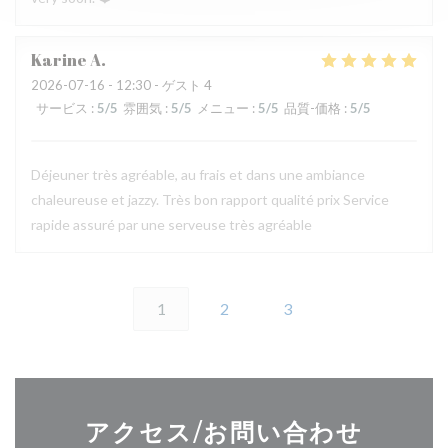
Karine
A
2026-07-16
- 12:30 - ゲスト 4
サービス
:
5
/5
雰囲気
:
5
/5
メニュー
:
5
/5
品質-価格
:
5
/5
Déjeuner très agréable, au frais et dans une ambiance
chaleureuse et jazzy. Très bon rapport qualité prix Service
rapide assuré par une serveuse très agréable
1
2
3
アクセス/お問い合わせ