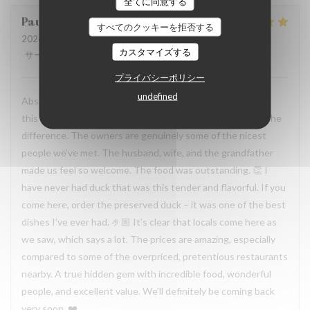
全てに同意する
Paula
H
すべてのクッキーを拒否する
2026-07-19
- 19:30 - ゲスト 2
カスタマイズする
サービス
:
5
/5
雰囲気
:
5
/5
メニュー
:
5
/5
品質-価格
:
5
/5
プライバシーポリシー
undefined
Absolutely incredible experience. You can immediately tell
this is a family-run restaurant, and that warmth makes all the
difference. The owners are genuinely some of the nicest
people we’ve met. The husband, wife, and the grandfather
made us feel so welcome. The food was outstanding. 👏 I
have never had duck that was this tender and flavorful. If you
come here, order the preserved duck – it was one of the best
dishes I’ve ever had. 🤌🏼 It’s clear that locals come here as
we saw, which says a lot. The prices are amazing, especially
compared to some of the overpriced, pretentious restaurants
nearby. A true hidden gem with incredible food, wonderful
people, and excellent value. We’ll definitely be coming back
very soon. ❤️