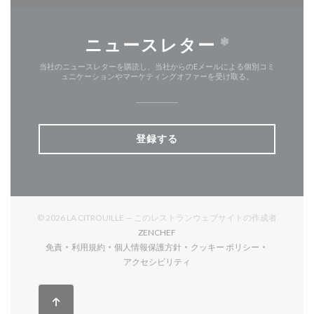
ニュースレター
*
当社のニュースレターを購読し、当社からのEメールによる個別コミ
ュニケーションやマーケティングオファーを受け取る。
登録する
© 2026 LA CITROUILLE — このレストランウェブサイトの作成者
((新しいウィンドウで開きます))
ZENCHEF
免責
利用規約
個人情報保護方針
クッキー ポリシー
((新しいウィンドウで開きます))
((新しいウィンドウで開きます))
((新しいウィンドウで開きます))
((新しいウィンドウで開
アクセシビリティ
((新しいウィンドウで開きます))