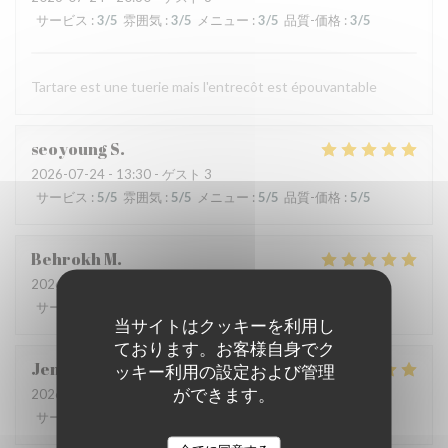
サービス
:
3
/5
雰囲気
:
3
/5
メニュー
:
3
/5
品質-価格
:
3
/5
Tartare est une tuerie mais l'entrecôt est épouvantable
seoyoung
S
2026-07-24
- 13:30 - ゲスト 3
サービス
:
5
/5
雰囲気
:
5
/5
メニュー
:
5
/5
品質-価格
:
5
/5
Behrokh
M
2026-07-24
- 20:30 - ゲスト 2
サービス
:
5
/5
雰囲気
:
5
/5
メニュー
:
5
/5
品質-価格
:
5
/5
当サイトはクッキーを利用し
ております。お客様自身でク
Jen
B
ッキー利用の設定および管理
ができます。
2026-07-21
- 18:30 - ゲスト 7
サービス
:
5
/5
雰囲気
:
5
/5
メニュー
:
5
/5
品質-価格
:
5
/5