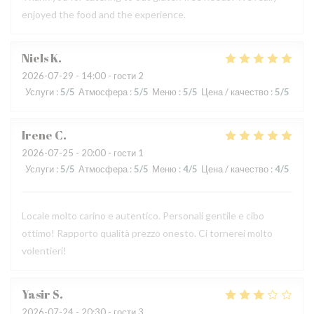
enjoyed the food and the experience.
Niels
K
2026-07-29
- 14:00 - гости 2
Услуги
:
5
/5
Атмосфера
:
5
/5
Меню
:
5
/5
Цена / качество
:
5
/5
Irene
C
2026-07-25
- 20:00 - гости 1
Услуги
:
5
/5
Атмосфера
:
5
/5
Меню
:
4
/5
Цена / качество
:
4
/5
Locale molto carino e autentico. Personali gentile e cibo
ottimo! Rapporto qualità prezzo onesto. Ci tornerei molto
volentieri!
Yasir
S
2026-07-24
- 20:30 - гости 3