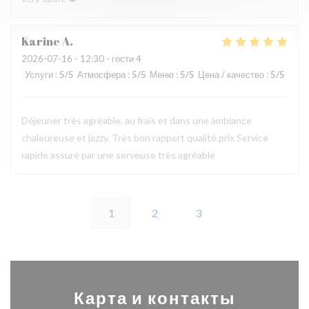
Karine
A
2026-07-16
- 12:30 - гости 4
Услуги
:
5
/5
Атмосфера
:
5
/5
Меню
:
5
/5
Цена / качество
:
5
/5
Déjeuner très agréable, au frais et dans une ambiance
chaleureuse et jazzy. Très bon rapport qualité prix Service
rapide assuré par une serveuse très agréable
1
2
3
Карта и контакты