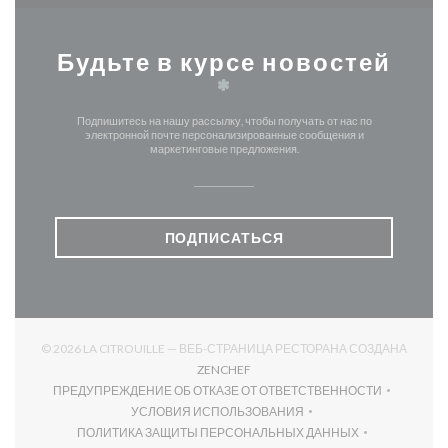
Будьте в курсе новостей
*
Подпишитесь на нашу рассылку, чтобы получать от нас по
электронной почте персонализированные сообщения и
маркетинговые предложения.
ПОДПИСАТЬСЯ
© 2026 LA CITROUILLE — ВЕБ-СТРАНИЦА РЕСТОРАНА СОЗДАНА
((ОТКРЫВАЕТСЯ В НОВОМ ОКНЕ)
ZENCHEF
ПРЕДУПРЕЖДЕНИЕ ОБ ОТКАЗЕ ОТ ОТВЕТСТВЕННОСТИ
((ОТКРЫВАЕТСЯ В НОВОМ ОКНЕ))
УСЛОВИЯ ИСПОЛЬЗОВАНИЯ
((ОТКРЫВАЕТСЯ В НОВОМ ОКНЕ))
ПОЛИТИКА ЗАЩИТЫ ПЕРСОНАЛЬНЫХ ДАННЫХ
((ОТКРЫВАЕТСЯ В НОВОМ ОКНЕ))