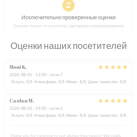
Исключительно проверенные оценки
Оценки только от клиентов, сделавших резервирование
Оценки наших посетителей
Moni
K
2026-08-01
- 12:30 - гости 7
Услуги
:
5
/5
Атмосфера
:
5
/5
Меню
:
5
/5
Цена / качество
:
5
/5
Caolan
M
2026-08-02
- 19:30 - гости 2
Услуги
:
5
/5
Атмосфера
:
5
/5
Меню
:
5
/5
Цена / качество
:
5
/5
Thank you for catering to out gluten free needs! We really