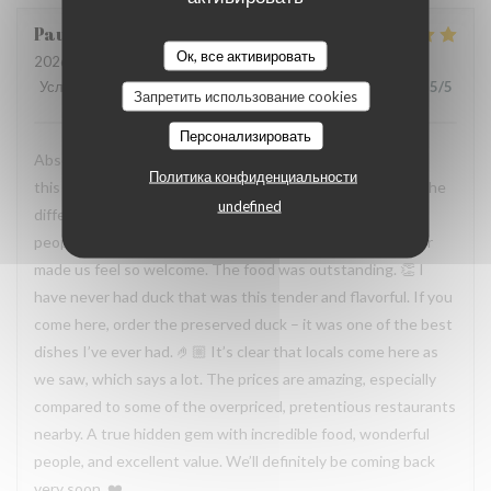
Paula
H
Ок, все активировать
2026-07-19
- 19:30 - гости 2
Услуги
:
5
/5
Атмосфера
:
5
/5
Меню
:
5
/5
Цена / качество
:
5
/5
Запретить использование cookies
Персонализировать
Absolutely incredible experience. You can immediately tell
Политика конфиденциальности
this is a family-run restaurant, and that warmth makes all the
undefined
difference. The owners are genuinely some of the nicest
people we’ve met. The husband, wife, and the grandfather
made us feel so welcome. The food was outstanding. 👏 I
have never had duck that was this tender and flavorful. If you
come here, order the preserved duck – it was one of the best
dishes I’ve ever had. 🤌🏼 It’s clear that locals come here as
we saw, which says a lot. The prices are amazing, especially
compared to some of the overpriced, pretentious restaurants
nearby. A true hidden gem with incredible food, wonderful
people, and excellent value. We’ll definitely be coming back
very soon. ❤️