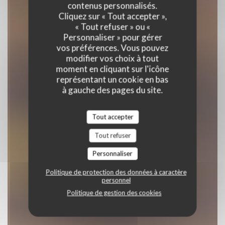
contenus personnalisés.
RESTAURANT TRADITIONNEL
Cliquez sur « Tout accepter »,
|
PARIS
« Tout refuser » ou «
Personnaliser » pour gérer
vos préférences. Vous pouvez
RÉSERVER
modifier vos choix à tout
moment en cliquant sur l'icône
représentant un cookie en bas
à gauche des pages du site.
Tout accepter
Tout refuser
Personnaliser
Politique de protection des données à caractère
personnel
Politique de gestion des cookies