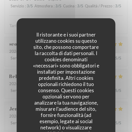
Servizio
:
3
/5
Atmosfera
:
3
/5
Cucina
:
3
/5
Qualità / Prezzo
:
3
/5
Tartare est une tuerie mais l'entrecôt est épouvantable
Il ristorante e i suoi partner
utilizzano cookies su questo
seoyoung
S
sito, che possono comportare
2026-07-24
- 13:30 - Ospiti 3
la raccolta di dati personali. I
Servizio
:
5
/5
Atmosfera
:
5
/5
Cucina
:
5
/5
Qualità / Prezzo
:
5
/5
cookies denominati
«necessari» sono obbligatori e
installati per impostazione
Behrokh
M
predefinita. Altri cookies
opzionali richiedono il tuo
2026-07-24
- 20:30 - Ospiti 2
consenso. Questi cookies
Servizio
:
5
/5
Atmosfera
:
5
/5
Cucina
:
5
/5
Qualità / Prezzo
:
5
/5
opzionali servono per
analizzare la tua navigazione,
Jen
B
misurare l'audience del sito,
fornire funzionalità (ad
2026-07-21
- 18:30 - Ospiti 7
esempio, legate ai social
Servizio
:
5
/5
Atmosfera
:
5
/5
Cucina
:
5
/5
Qualità / Prezzo
:
5
/5
network) o visualizzare