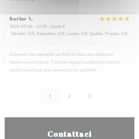
Karine
A
2026-07-16
- 12:30 - Ospiti 4
Servizio
:
5
/5
Atmosfera
:
5
/5
Cucina
:
5
/5
Qualità / Prezzo
:
5
/5
Déjeuner très agréable, au frais et dans une ambiance
chaleureuse et jazzy. Très bon rapport qualité prix Service
rapide assuré par une serveuse très agréable
1
2
3
Contattaci