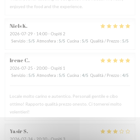
enjoyed the food and the experience.
Niels
K
2026-07-29
- 14:00 - Ospiti 2
Servizio
:
5
/5
Atmosfera
:
5
/5
Cucina
:
5
/5
Qualità / Prezzo
:
5
/5
Irene
C
2026-07-25
- 20:00 - Ospiti 1
Servizio
:
5
/5
Atmosfera
:
5
/5
Cucina
:
4
/5
Qualità / Prezzo
:
4
/5
Locale molto carino e autentico. Personali gentile e cibo
ottimo! Rapporto qualità prezzo onesto. Ci tornerei molto
volentieri!
Yasir
S
2026-07-24
- 20:30 - Ospiti 3