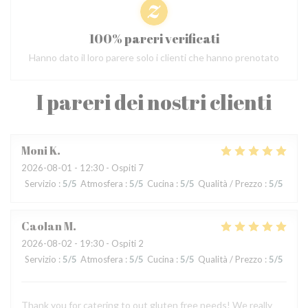
100% pareri verificati
Hanno dato il loro parere solo i clienti che hanno prenotato
I pareri dei nostri clienti
Moni
K
2026-08-01
- 12:30 - Ospiti 7
Servizio
:
5
/5
Atmosfera
:
5
/5
Cucina
:
5
/5
Qualità / Prezzo
:
5
/5
Caolan
M
2026-08-02
- 19:30 - Ospiti 2
Servizio
:
5
/5
Atmosfera
:
5
/5
Cucina
:
5
/5
Qualità / Prezzo
:
5
/5
Thank you for catering to out gluten free needs! We really