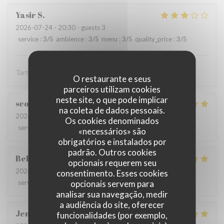
Yasir
S
2026-07-24
- 20:30 - guests 3
service
:
3
/5
ambience
:
3
/5
menu
:
3
/5
quality_price
:
3
/5
Tartare est une tuerie mais l'entrecôt est épouvantable
O restaurante e seus
parceiros utilizam cookies
neste site, o que pode implicar
seoyoung
S
na coleta de dados pessoais.
2026-07-24
- 13:30 - guests 3
Os cookies denominados
service
:
5
/5
ambience
:
5
/5
menu
:
5
/5
quality_price
:
5
/5
«necessários» são
obrigatórios e instalados por
padrão. Outros cookies
Behrokh
M
opcionais requerem seu
2026-07-24
- 20:30 - guests 2
consentimento. Esses cookies
opcionais servem para
service
:
5
/5
ambience
:
5
/5
menu
:
5
/5
quality_price
:
5
/5
analisar sua navegação, medir
a audiência do site, oferecer
Jen
B
funcionalidades (por exemplo,