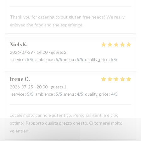
Thank you for catering to out gluten free needs! We really
enjoyed the food and the experience.
Niels
K
2026-07-29
- 14:00 - guests 2
service
:
5
/5
ambience
:
5
/5
menu
:
5
/5
quality_price
:
5
/5
Irene
C
2026-07-25
- 20:00 - guests 1
service
:
5
/5
ambience
:
5
/5
menu
:
4
/5
quality_price
:
4
/5
Locale molto carino e autentico. Personali gentile e cibo
ottimo! Rapporto qualità prezzo onesto. Ci tornerei molto
volentieri!