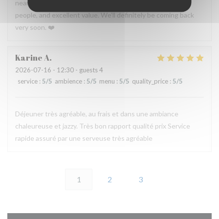
nearby. A true hidden gem with incredible food, wonderful
people, and excellent value. We’ll definitely be coming back
very soon. ❤️
Karine
A
2026-07-16
- 12:30 - guests 4
service
:
5
/5
ambience
:
5
/5
menu
:
5
/5
quality_price
:
5
/5
Déjeuner très agréable, au frais et dans une ambiance
chaleureuse et jazzy. Très bon rapport qualité prix Service
rapide assuré par une serveuse très agréable
1
2
3