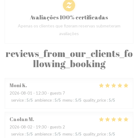
Avaliações 100% certificadas
Apenas os clientes que fizeram reservas submeteram
avaliações
reviews_from_our_clients_fo
llowing_booking
Moni
K
2026-08-01
- 12:30 - guests 7
service
:
5
/5
ambience
:
5
/5
menu
:
5
/5
quality_price
:
5
/5
Caolan
M
2026-08-02
- 19:30 - guests 2
service
:
5
/5
ambience
:
5
/5
menu
:
5
/5
quality_price
:
5
/5