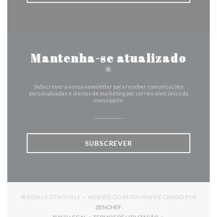
Mantenha-se atualizado
*
Subscrever a nossa newsletter para receber comunicações
personalizadas e ofertas de marketing por correio eletrónico da
nossa parte.
SUBSCREVER
© 2026 LA CITROUILLE — WEBSITE DO RESTAURANTE CRIADO POR
((ABRE NUMA NOVA JANELA))
ZENCHEF