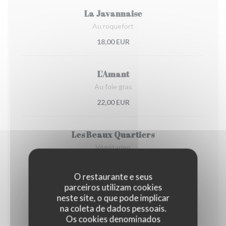
La Javannaise
Au roquefort
18,00 EUR
L'Amant
Au foie gras
22,00 EUR
Les Beaux Quartiers
Végétarien
15,00 EUR
O restaurante e seus
parceiros utilizam cookies
Sous les ponts de Paris
neste site, o que pode implicar
na coleta de dados pessoais.
Au cheddar et poulet
Os cookies denominados
14,00 EUR