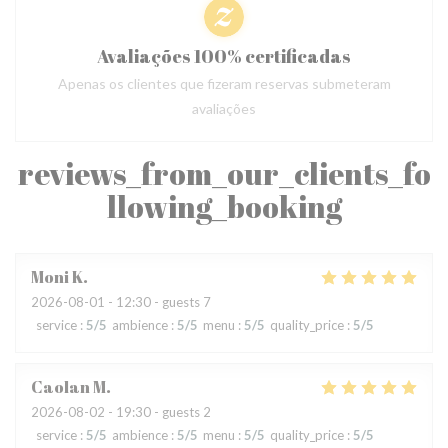
Avaliações 100% certificadas
Apenas os clientes que fizeram reservas submeteram
avaliações
reviews_from_our_clients_fo
llowing_booking
Moni
K
2026-08-01
- 12:30 - guests 7
service
:
5
/5
ambience
:
5
/5
menu
:
5
/5
quality_price
:
5
/5
Caolan
M
2026-08-02
- 19:30 - guests 2
service
:
5
/5
ambience
:
5
/5
menu
:
5
/5
quality_price
:
5
/5