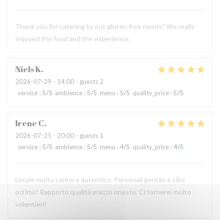
Thank you for catering to out gluten free needs! We really
enjoyed the food and the experience.
Niels
K
2026-07-29
- 14:00 - guests 2
service
:
5
/5
ambience
:
5
/5
menu
:
5
/5
quality_price
:
5
/5
Irene
C
2026-07-25
- 20:00 - guests 1
service
:
5
/5
ambience
:
5
/5
menu
:
4
/5
quality_price
:
4
/5
Locale molto carino e autentico. Personali gentile e cibo
ottimo! Rapporto qualità prezzo onesto. Ci tornerei molto
volentieri!