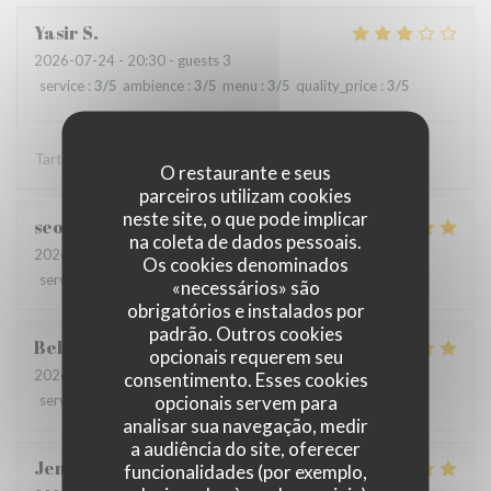
Yasir
S
2026-07-24
- 20:30 - guests 3
service
:
3
/5
ambience
:
3
/5
menu
:
3
/5
quality_price
:
3
/5
Tartare est une tuerie mais l'entrecôt est épouvantable
O restaurante e seus
parceiros utilizam cookies
neste site, o que pode implicar
seoyoung
S
na coleta de dados pessoais.
2026-07-24
- 13:30 - guests 3
Os cookies denominados
service
:
5
/5
ambience
:
5
/5
menu
:
5
/5
quality_price
:
5
/5
«necessários» são
obrigatórios e instalados por
padrão. Outros cookies
Behrokh
M
opcionais requerem seu
2026-07-24
- 20:30 - guests 2
consentimento. Esses cookies
opcionais servem para
service
:
5
/5
ambience
:
5
/5
menu
:
5
/5
quality_price
:
5
/5
analisar sua navegação, medir
a audiência do site, oferecer
Jen
B
funcionalidades (por exemplo,