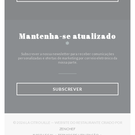
Mantenha-se atualizado
*
Subscrever a nossa newsletter para receber comunicações
personalizadas e ofertas de marketing por correio eletrónico da
nossa parte.
SUBSCREVER
© 2026 LA CITROUILLE — WEBSITE DO RESTAURANTE CRIADO POR
((ABRE NUMA NOVA JANELA))
ZENCHEF