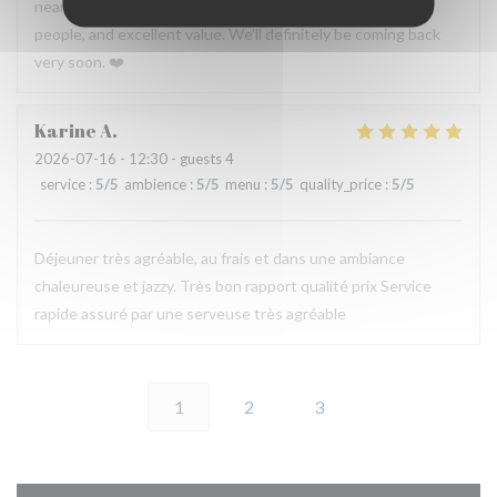
nearby. A true hidden gem with incredible food, wonderful
people, and excellent value. We’ll definitely be coming back
very soon. ❤️
Karine
A
2026-07-16
- 12:30 - guests 4
service
:
5
/5
ambience
:
5
/5
menu
:
5
/5
quality_price
:
5
/5
Déjeuner très agréable, au frais et dans une ambiance
chaleureuse et jazzy. Très bon rapport qualité prix Service
rapide assuré par une serveuse très agréable
1
2
3